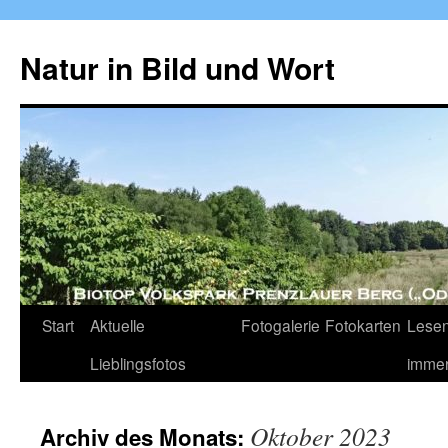
Zum
Inhalt
Natur in Bild und Wort
springen
Start
Aktuelle
Fotogalerie
Fotokarten
Lesen
Lieblingsfotos
imme
Oktober 2023
Archiv des Monats: