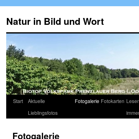
Zum
Inhalt
Natur in Bild und Wort
springen
Start
Aktuelle
Fotogalerie
Fotokarten
Lesen
Lieblingsfotos
imme
Fotogalerie