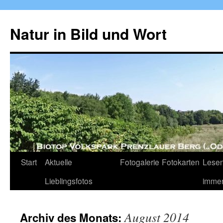
Zum
Inhalt
Natur in Bild und Wort
springen
Start
Aktuelle
Fotogalerie
Fotokarten
Lesen
Lieblingsfotos
imme
August 2014
Archiv des Monats: