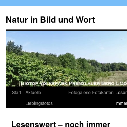
Zum
Inhalt
Natur in Bild und Wort
springen
Start
Aktuelle
Fotogalerie
Fotokarten
Lesen
Lieblingsfotos
imme
Lesenswert – noch immer