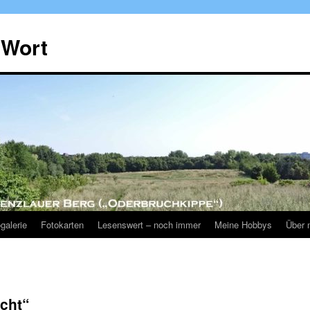
 Wort
galerie
Fotokarten
Lesenswert – noch immer
Meine Hobbys
Über 
icht“