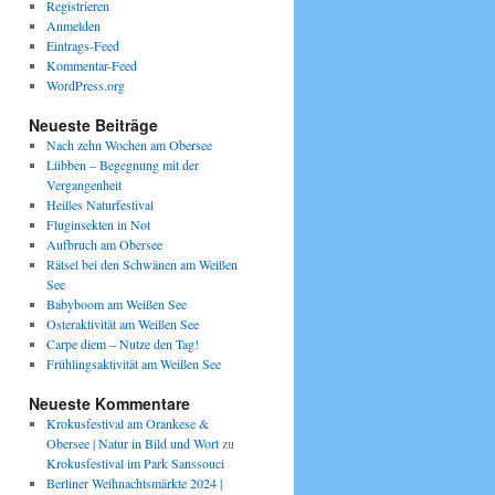
Registrieren
Anmelden
Eintrags-Feed
Kommentar-Feed
WordPress.org
Neueste Beiträge
Nach zehn Wochen am Obersee
Lübben – Begegnung mit der
Vergangenheit
Heißes Naturfestival
Fluginsekten in Not
Aufbruch am Obersee
Rätsel bei den Schwänen am Weißen
See
Babyboom am Weißen See
Osteraktivität am Weißen See
Carpe diem – Nutze den Tag!
Frühlingsaktivität am Weißen See
Neueste Kommentare
Krokusfestival am Orankese &
Obersee | Natur in Bild und Wort
zu
Krokusfestival im Park Sanssouci
Berliner Weihnachtsmärkte 2024 |