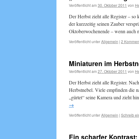
Veröffentlicht am
30. Oktober 2011
von
He
Der Herbst zieht alle Register – so
der kurzzeitig seinen Zauber verspr
Oktoberwochenende – wenn auch ni
Veröffentlicht unter
Allgemein
|
2 Kommen
Miniaturen im Herbstn
Veröffentlicht am
27. Oktober 2011
von
He
Der Herbst zieht alle Register. Na
Herbstnebel. Viele empfinden die n
„gürtet“ seine Kamera und zieht hi
→
Veröffentlicht unter
Allgemein
|
Schreib e
Ein scharfer Kontrast: