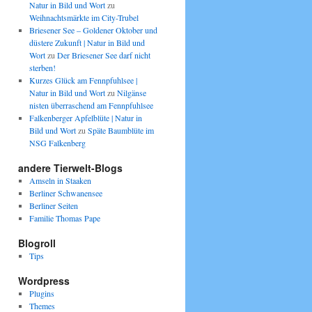
Natur in Bild und Wort
zu
Weihnachtsmärkte im City-Trubel
Briesener See – Goldener Oktober und
düstere Zukunft | Natur in Bild und
Wort
zu
Der Briesener See darf nicht
sterben!
Kurzes Glück am Fennpfuhlsee |
Natur in Bild und Wort
zu
Nilgänse
nisten überraschend am Fennpfuhlsee
Falkenberger Apfelblüte | Natur in
Bild und Wort
zu
Späte Baumblüte im
NSG Falkenberg
andere Tierwelt-Blogs
Amseln in Staaken
Berliner Schwanensee
Berliner Seiten
Familie Thomas Pape
Blogroll
Tips
Wordpress
Plugins
Themes