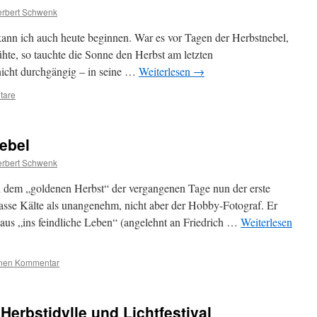
rbert Schwenk
 kann ich auch heute beginnen. War es vor Tagen der Herbstnebel,
ühte, so tauchte die Sonne den Herbst am letzten
cht durchgängig – in seine …
Weiterlesen
→
tare
ebel
rbert Schwenk
ch dem „goldenen Herbst“ der vergangenen Tage nun der erste
asse Kälte als unangenehm, nicht aber der Hobby-Fotograf. Er
naus „ins feindliche Leben“ (angelehnt an Friedrich …
Weiterlesen
inen Kommentar
 Herbstidylle und Lichtfestival