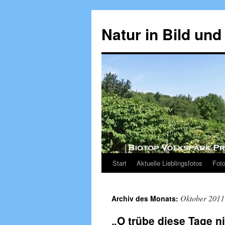
Zum
Inhalt
Natur in Bild und
springen
Start
Aktuelle Lieblingsfotos
Foto
Oktober 2011
Archiv des Monats:
„O trübe diese Tage n