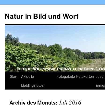
Zum
Inhalt
Natur in Bild und Wort
springen
Start
Aktuelle
Fotogalerie
Fotokarten
Lesen
Lieblingsfotos
imme
Juli 2016
Archiv des Monats: