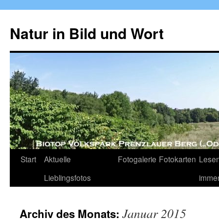
Zum
Inhalt
Natur in Bild und Wort
springen
Start
Aktuelle
Fotogalerie
Fotokarten
Lesen
Lieblingsfotos
imme
Januar 2015
Archiv des Monats: