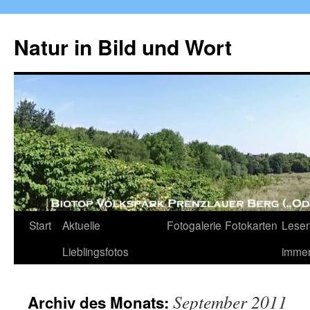
Zum
Inhalt
Natur in Bild und Wort
springen
Start
Aktuelle
Fotogalerie
Fotokarten
Lesen
Lieblingsfotos
imme
September 2011
Archiv des Monats: