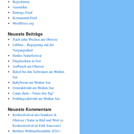
Registrieren
Anmelden
Eintrags-Feed
Kommentar-Feed
WordPress.org
Neueste Beiträge
Nach zehn Wochen am Obersee
Lübben – Begegnung mit der
Vergangenheit
Heißes Naturfestival
Fluginsekten in Not
Aufbruch am Obersee
Rätsel bei den Schwänen am Weißen
See
Babyboom am Weißen See
Osteraktivität am Weißen See
Carpe diem – Nutze den Tag!
Frühlingsaktivität am Weißen See
Neueste Kommentare
Krokusfestival am Orankese &
Obersee | Natur in Bild und Wort
zu
Krokusfestival im Park Sanssouci
Berliner Weihnachtsmärkte 2024 |