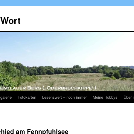
 Wort
galerie
Fotokarten
Lesenswert – noch immer
Meine Hobbys
Über 
chied am Fennpfuhlsee