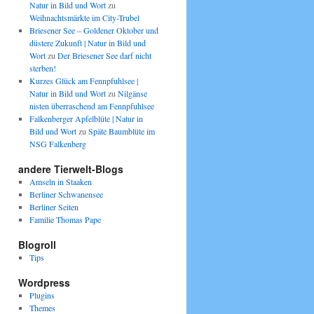
Natur in Bild und Wort
zu
Weihnachtsmärkte im City-Trubel
Briesener See – Goldener Oktober und
düstere Zukunft | Natur in Bild und
Wort
zu
Der Briesener See darf nicht
sterben!
Kurzes Glück am Fennpfuhlsee |
Natur in Bild und Wort
zu
Nilgänse
nisten überraschend am Fennpfuhlsee
Falkenberger Apfelblüte | Natur in
Bild und Wort
zu
Späte Baumblüte im
NSG Falkenberg
andere Tierwelt-Blogs
Amseln in Staaken
Berliner Schwanensee
Berliner Seiten
Familie Thomas Pape
Blogroll
Tips
Wordpress
Plugins
Themes