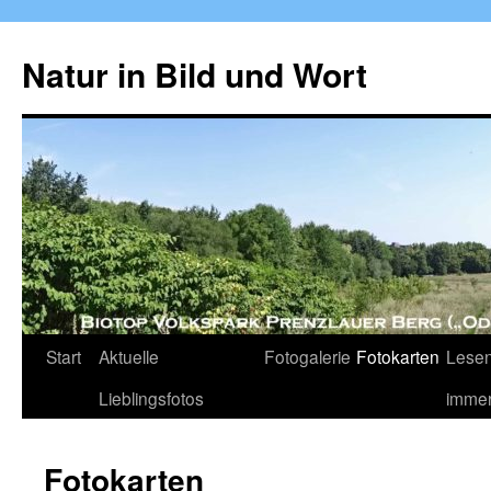
Zum
Inhalt
Natur in Bild und Wort
springen
Start
Aktuelle
Fotogalerie
Fotokarten
Lesen
Lieblingsfotos
imme
Fotokarten