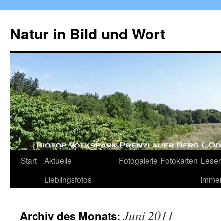
Zum
Inhalt
Natur in Bild und Wort
springen
Start
Aktuelle
Fotogalerie
Fotokarten
Lesen
Lieblingsfotos
imme
Juni 2011
Archiv des Monats: