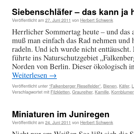
Siebenschläfer – das kann ja 
Veröffentlicht am
27. Juni 2011
von
Herbert Schwenk
Herrlicher Sommertag heute – und das 
muß man einfach das Rad nehmen und h
radeln. Und ich wurde nicht enttäuscht.
führte ins Naturschutzgebiet „Falkenber
Norden von Berlin. Dieser ökologisch i
Weiterlesen
→
Veröffentlicht unter
“Falkenberger Rieselfelder”
,
Bienen
,
Käfer
,
L
Verschlagwortet mit
Filzkletten
,
Graureiher
,
Kamille
,
Kornblume
Miniaturen im Juniregen
Veröffentlicht am
24. Juni 2011
von
Herbert Schwenk
Nicht nur am Weißen See läßt sich die S