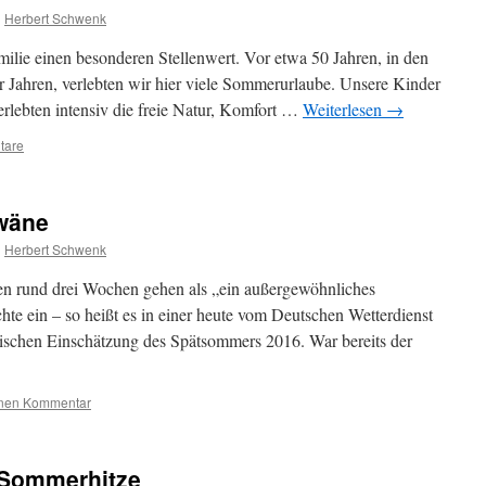
n
Herbert Schwenk
milie einen besonderen Stellenwert. Vor etwa 50 Jahren, in den
er Jahren, verlebten wir hier viele Sommerurlaube. Unsere Kinder
rlebten intensiv die freie Natur, Komfort …
Weiterlesen
→
tare
wäne
n
Herbert Schwenk
en rund drei Wochen gehen als „ein außergewöhnliches
chte ein – so heißt es in einer heute vom Deutschen Wetterdienst
ischen Einschätzung des Spätsommers 2016. War bereits der
inen Kommentar
z Sommerhitze