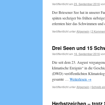
Veröffentlicht am
23. September 2016
vo
Der Briesener See hat in unserer Fa
späten sechziger bis frühen siebzig
erlernten hier das Schwimmen und e
Veröffentlicht unter
Allgemein
|
2 Kommen
Drei Seen und 15 Sch
Veröffentlicht am
16. September 2016
vo
Die seit dem 23. August vergangen
klimatische Ereignis“ in die Geschi
(DWD) veröffentlichten Klimatolog
gesamte …
Weiterlesen
→
Veröffentlicht unter
Allgemein
|
Schreib e
Herbstzeichen – trot