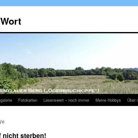
 Wort
galerie
Fotokarten
Lesenswert – noch immer
Meine Hobbys
Über 
16
 nicht sterben!