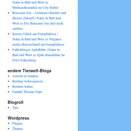
Natur in Bild und Wort
zu
Weihnachtsmärkte im City-Trubel
Briesener See – Goldener Oktober und
düstere Zukunft | Natur in Bild und
Wort
zu
Der Briesener See darf nicht
sterben!
Kurzes Glück am Fennpfuhlsee |
Natur in Bild und Wort
zu
Nilgänse
nisten überraschend am Fennpfuhlsee
Falkenberger Apfelblüte | Natur in
Bild und Wort
zu
Späte Baumblüte im
NSG Falkenberg
andere Tierwelt-Blogs
Amseln in Staaken
Berliner Schwanensee
Berliner Seiten
Familie Thomas Pape
Blogroll
Tips
Wordpress
Plugins
Themes