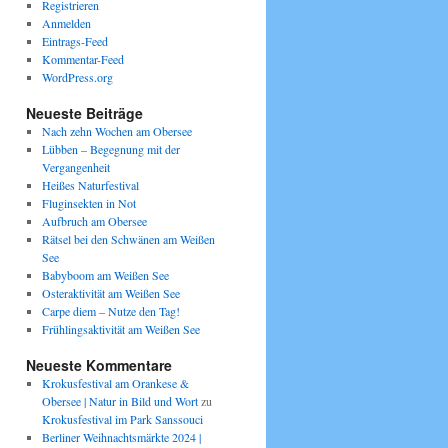
Registrieren
Anmelden
Eintrags-Feed
Kommentar-Feed
WordPress.org
Neueste Beiträge
Nach zehn Wochen am Obersee
Lübben – Begegnung mit der
Vergangenheit
Heißes Naturfestival
Fluginsekten in Not
Aufbruch am Obersee
Rätsel bei den Schwänen am Weißen
See
Babyboom am Weißen See
Osteraktivität am Weißen See
Carpe diem – Nutze den Tag!
Frühlingsaktivität am Weißen See
Neueste Kommentare
Krokusfestival am Orankese &
Obersee | Natur in Bild und Wort
zu
Krokusfestival im Park Sanssouci
Berliner Weihnachtsmärkte 2024 |