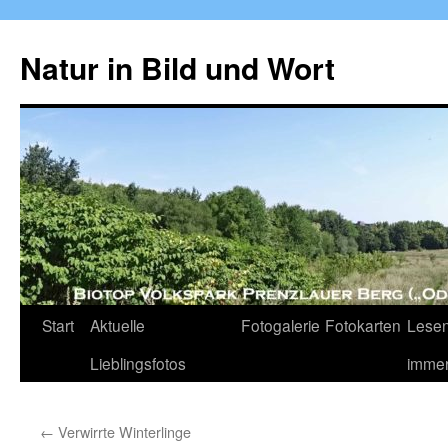
Zum
Inhalt
Natur in Bild und Wort
springen
Start
Aktuelle
Fotogalerie
Fotokarten
Lesen
Lieblingsfotos
imme
←
Verwirrte Winterlinge