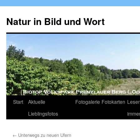
Zum
Inhalt
Natur in Bild und Wort
springen
Start
Aktuelle
Fotogalerie
Fotokarten
Lesen
Lieblingsfotos
imme
←
Unterwegs zu neuen Ufern