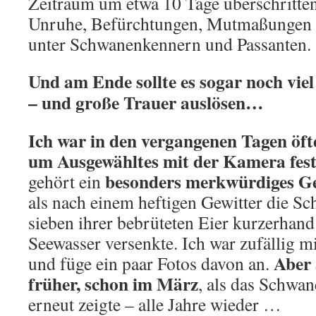
Zeitraum um etwa 10 Tage überschritte
Unruhe, Befürchtungen, Mutmaßungen 
unter Schwanenkennern und Passanten.
Und am Ende sollte es sogar noch vi
– und große Trauer auslösen…
Ich war in den vergangenen Tagen öfte
um Ausgewähltes mit der Kamera fes
besonders merkwürdiges G
gehört ein
als nach einem heftigen Gewitter die Sc
sieben ihrer bebrüteten Eier kurzerhand
Seewasser versenkte. Ich war zufällig m
Aber 
und füge ein paar Fotos davon an.
früher, schon im März
, als das Schwa
erneut zeigte – alle Jahre wieder …