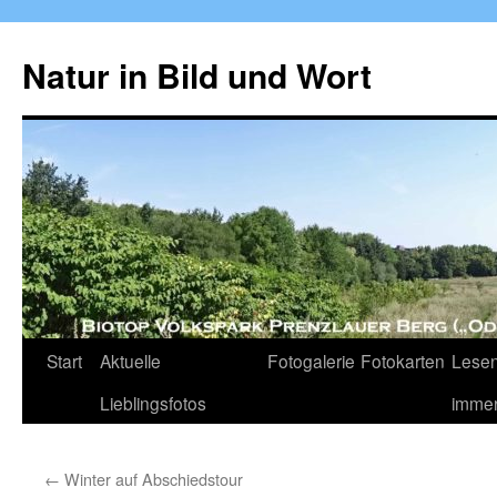
Zum
Inhalt
Natur in Bild und Wort
springen
Start
Aktuelle
Fotogalerie
Fotokarten
Lesen
Lieblingsfotos
imme
←
Winter auf Abschiedstour